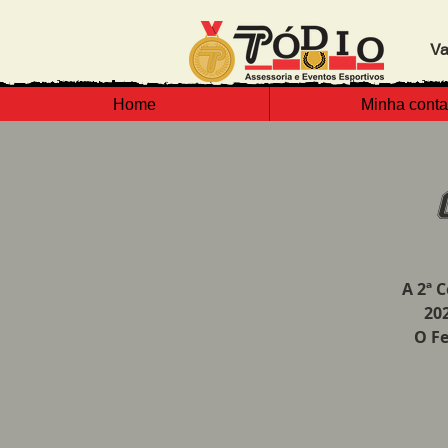
Va
Home
Minha conta
A 2ª 
20
O Fe