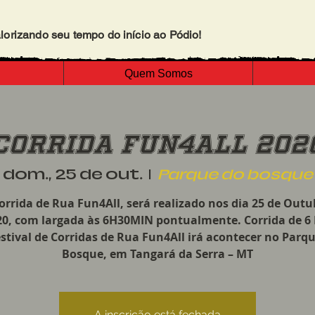
lorizando seu tempo do início ao Pódio!
Quem Somos
Corrida Fun4All 202
dom., 25 de out.
  |  
Parque do bosque
Corrida de Rua Fun4All, será realizado nos dia 25 de Outu
20, com largada às 6H30MIN pontualmente. Corrida de 6
stival de Corridas de Rua Fun4All irá acontecer no Parq
Bosque, em Tangará da Serra – MT
A inscrição está fechada