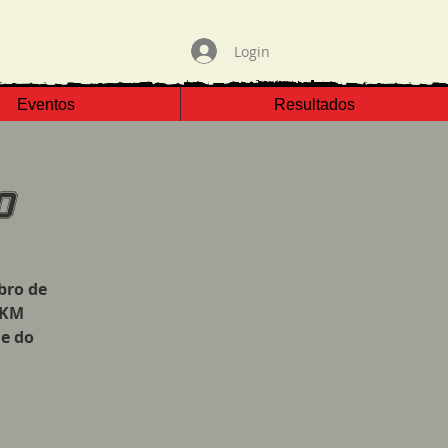
Login
Eventos
Resultados
0
bro de
 KM
ue do