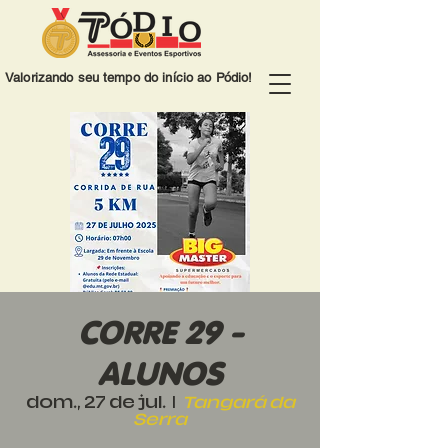
Valorizando seu tempo do início ao Pódio!
CORRE 29 -
ALUNOS
dom., 27 de jul.
  |  
Tangará da
Serra