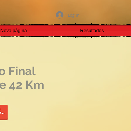
Log In
Nova página
Resultados
 Final
e 42 Km