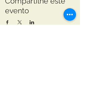
Compartilhe este
evento
Pódio Assessoria em Eventos
Esportivos
Endereço Comercial:
Rua k, 1235-W, Jd. Buritis
Tangará da Serra-MT
JOAO ANGELITO LEITE MENDES
CNPJ:
36.462.657
/0001-18