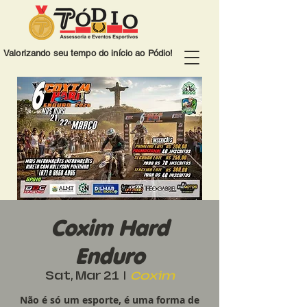
Valorizando seu tempo do início ao Pódio!
Coxim Hard
Enduro
Sat, Mar 21
  |  
Coxim
Não é só um esporte, é uma forma de