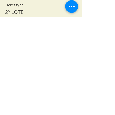
Ticket type
2º LOTE
More info
Price
R$55.00
+R$4.40 Taxa Conv.
Compartilhe este
evento