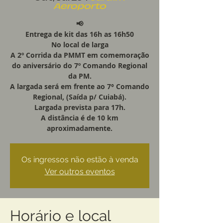
Aeroporto
📢
Entrega de kit das 16h as 16h50
No local de larga
A 2º Corrida da PMMT em comemoração
do aniversário do 7º Comando Regional
da PM.
A largada será em frente ao 7° Comando
Regional, (Saída p/ Cuiabá).
Largada prevista para 17h.
A distância é de 10 km
aproximadamente.
Os ingressos não estão à venda
Ver outros eventos
Horário e local