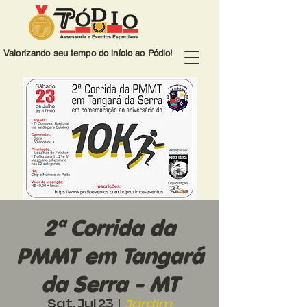
Valorizando seu tempo do início ao Pódio!
2ª Corrida da
PMMT em Tangará
da Serra - MT
Sat, Jul 23
  |  
Jardim