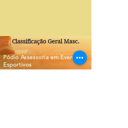
Classificação Geral Masc.
Pódio Assessoria em Eventos
Esportivos
Endereço Comercial:
Rua k, 1235-W, Jd. Buritis
Tangará da Serra-MT
JOAO ANGELITO LEITE MENDES
CNPJ:
36.462.657
/0001-18